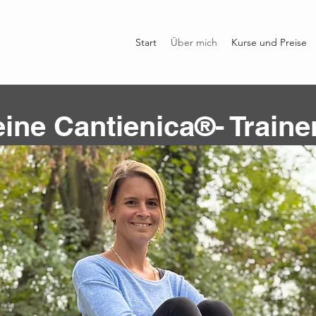
Start
Über mich
Kurse und Preise
ine Cantienica®- Traine