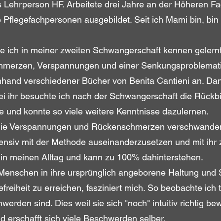
s Lehrperson HF. Arbeitete drei Jahre an der Höheren Fa
flegefachpersonen ausgebildet. Seit ich Mami bin, bin 
 ich in meiner zweiten Schwangerschaft kennen gelernt
schmerzen, Verspannungen und einer Senkungsproblemati
nhand verschiedener Bücher von Benita Cantieni an. Da
. Bei ihr besuchte ich nach der Schwangerschaft die Rückb
 und konnte so viele weitere Kenntnisse dazulernen.
die Verspannungen und Rückenschmerzen verschwanden
intensiv mit der Methode auseinanderzusetzen und mit ihr 
ie in meinen Alltag und kann zu 100% dahinterstehen.
Menschen in ihre ursprünglich angeborene Haltung und St
freiheit zu erreichen, fasziniert mich. So beobachte ich 
werden sind. Dies weil sie sich "noch" intuitiv richtig b
d erschafft sich viele Beschwerden selber.